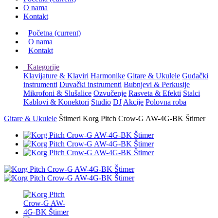
O nama
Kontakt
Početna
(current)
O nama
Kontakt
Kategorije
Klavijature & Klaviri
Harmonike
Gitare & Ukulele
Gudački
instrumenti
Duvački instrumenti
Bubnjevi & Perkusije
Mikrofoni & Slušalice
Ozvučenje
Rasveta & Efekti
Stalci
Kablovi & Konektori
Studio
DJ
Akcije
Polovna roba
Gitare & Ukulele
Štimeri
Korg Pitch Crow-G AW-4G-BK Štimer