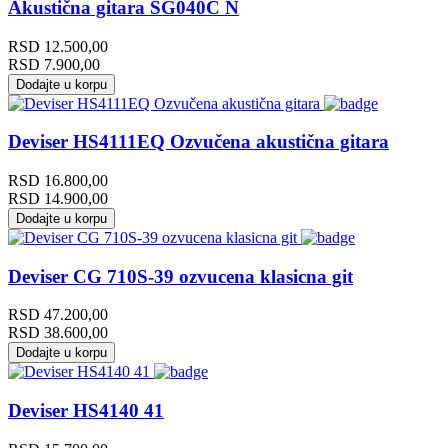
Akustična gitara SG040C N
RSD
12.500,00
RSD
7.900,00
Dodajte u korpu
Deviser HS4111EQ Ozvučena akustična gitara
RSD
16.800,00
RSD
14.900,00
Dodajte u korpu
Deviser CG 710S-39 ozvucena klasicna git
RSD
47.200,00
RSD
38.600,00
Dodajte u korpu
Deviser HS4140 41