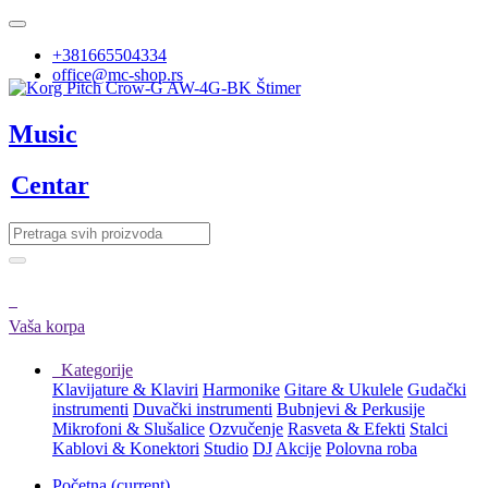
+381665504334
office@mc-shop.rs
Music
Centar
Vaša korpa
Kategorije
Klavijature & Klaviri
Harmonike
Gitare & Ukulele
Gudački
instrumenti
Duvački instrumenti
Bubnjevi & Perkusije
Mikrofoni & Slušalice
Ozvučenje
Rasveta & Efekti
Stalci
Kablovi & Konektori
Studio
DJ
Akcije
Polovna roba
Početna
(current)