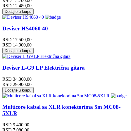
RSD
15.700,00
RSD
12.480,00
Dodajte u korpu
Deviser HS4060 40
RSD
17.500,00
RSD
14.900,00
Dodajte u korpu
Deviser L-G9 LP Električna gitara
RSD
34.360,00
RSD
29.900,00
Dodajte u korpu
Multicore kabal sa XLR konektorima 5m MC08-
5XLR
RSD
9.400,00
RSD
7.080,00