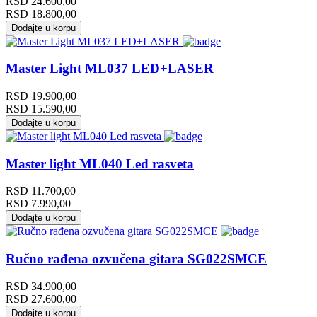
RSD
24.600,00
RSD
18.800,00
Dodajte u korpu
Master Light ML037 LED+LASER
RSD
19.900,00
RSD
15.590,00
Dodajte u korpu
Master light ML040 Led rasveta
RSD
11.700,00
RSD
7.990,00
Dodajte u korpu
Ručno rađena ozvučena gitara SG022SMCE
RSD
34.900,00
RSD
27.600,00
Dodajte u korpu