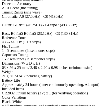
Detection Accuracy
Â±0.1 cent (fine tuning)
Tuning Range (sine wave)
Chromatic: A0 (27.50Hz) - C8 (4186Hz)
Guitar: B1 flat5 (46.25Hz) - E4 capo7 (493.88Hz)
Bass: B0 flat5 B0 flat5 (23.12Hz) - C3 (130.81Hz)
Reference Tone
436 - 445 Hz (1 Hz steps)
Flat Tuning
1 - 5 semitones (In semitones steps)
Capotasto Tuning
1 - 7 semitones (In semitones steps)
Dimensions (W x D x H)
63 x 56 x 25 mm / 2.48 x 2.20 x 0.98 inches (minimum size)
Weight
21 g / 0.74 oz. (including battery)
Battery Life
Approximately 24 hours (tuner continuously operating, A4 input)
Included Items
CR2032 lithium battery (3V) x 1 (for verifying operation)
Color Variations
Black, White
* All product, company, and standard names are trademarks or