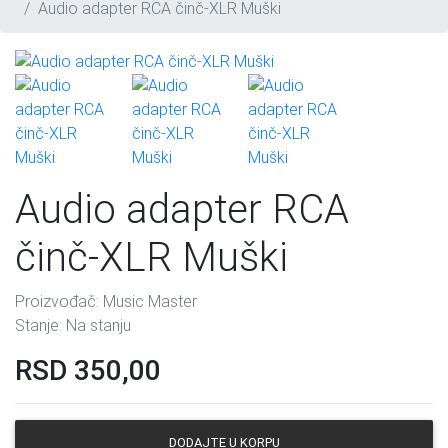
Audio adapter RCA činč-XLR Muški
Audio adapter RCA
činč-XLR Muški
Proizvođač:
Music Master
Stanje:
Na stanju
RSD
350,00
DODAJTE U KORPU