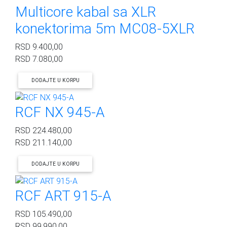
Multicore kabal sa XLR
konektorima 5m MC08-5XLR
RSD
9.400,00
RSD
7.080,00
DODAJTE U KORPU
RCF NX 945-A
RSD
224.480,00
RSD
211.140,00
DODAJTE U KORPU
RCF ART 915-A
RSD
105.490,00
RSD
99.990,00