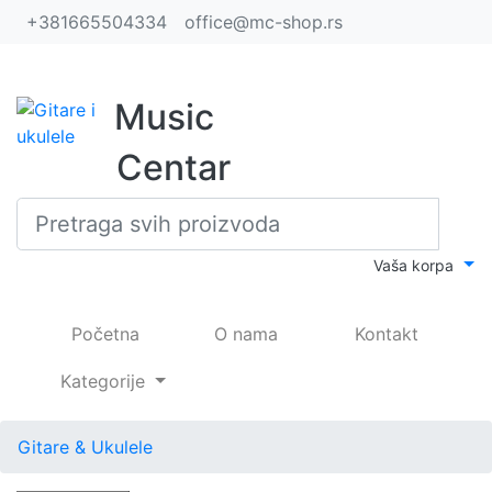
+381665504334
office@mc-shop.rs
Music
Centar
Vaša korpa
(current)
Početna
O nama
Kontakt
Kategorije
Gitare & Ukulele