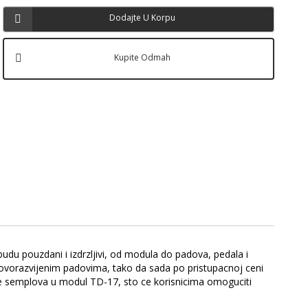
Dodajte U Korpu
Kupite Odmah
udu pouzdani i izdrzljivi, od modula do padova, pedala i
vorazvijenim padovima, tako da sada po pristupacnoj ceni
nje semplova u modul TD-17, sto ce korisnicima omoguciti