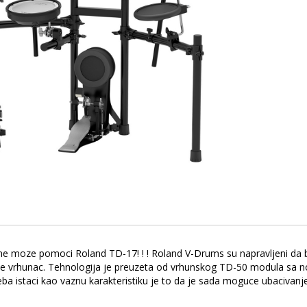
ome moze pomoci Roland TD-17! ! ! Roland V-Drums su napravljeni da b
 vrhunac. Tehnologija je preuzeta od vrhunskog TD-50 modula sa no
reba istaci kao vaznu karakteristiku je to da je sada moguce ubaciva