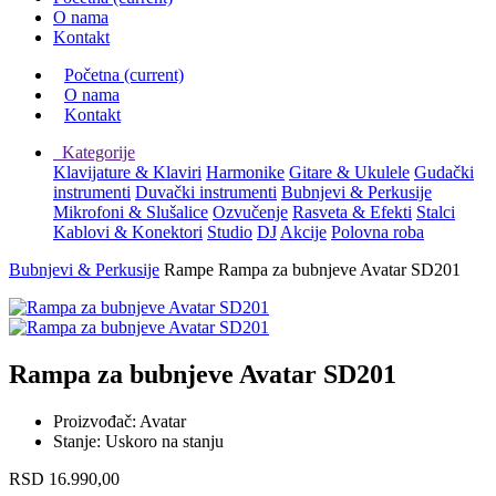
O nama
Kontakt
Početna
(current)
O nama
Kontakt
Kategorije
Klavijature & Klaviri
Harmonike
Gitare & Ukulele
Gudački
instrumenti
Duvački instrumenti
Bubnjevi & Perkusije
Mikrofoni & Slušalice
Ozvučenje
Rasveta & Efekti
Stalci
Kablovi & Konektori
Studio
DJ
Akcije
Polovna roba
Bubnjevi & Perkusije
Rampe
Rampa za bubnjeve Avatar SD201
Rampa za bubnjeve Avatar SD201
Proizvođač:
Avatar
Stanje:
Uskoro na stanju
RSD
16.990,00