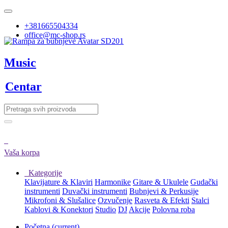
+381665504334
office@mc-shop.rs
Music
Centar
Vaša korpa
Kategorije
Klavijature & Klaviri
Harmonike
Gitare & Ukulele
Gudački
instrumenti
Duvački instrumenti
Bubnjevi & Perkusije
Mikrofoni & Slušalice
Ozvučenje
Rasveta & Efekti
Stalci
Kablovi & Konektori
Studio
DJ
Akcije
Polovna roba
Početna
(current)