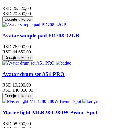
RSD
26.520,00
RSD
20.800,00
Dodajte u korpu
Avatar sample pad PD708 32GB
RSD
76.900,00
RSD
44.650,00
Dodajte u korpu
Avatar drum set A51 PRO
RSD
19.200,00
RSD
146.050,00
Dodajte u korpu
Master light MLB280 280W Beam -Spot
RSD
58.750,00