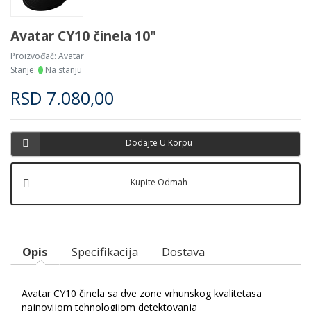
Avatar CY10 činela 10"
Proizvođač:
Avatar
Stanje:
Na stanju
RSD
7.080,00
Dodajte U Korpu
Kupite Odmah
Opis
Specifikacija
Dostava
Avatar CY10 činela sa dve zone vrhunskog kvalitetasa
najnovijom tehnologijom detektovanja