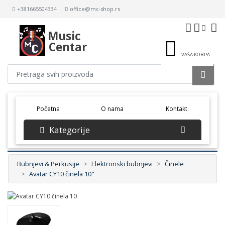
+381665504334
office@mc-shop.rs
Music
Centar
VAŠA KORPA
(current)
Početna
O nama
Kontakt
Kategorije
Bubnjevi & Perkusije
Elektronski bubnjevi
Činele
Avatar CY10 činela 10"