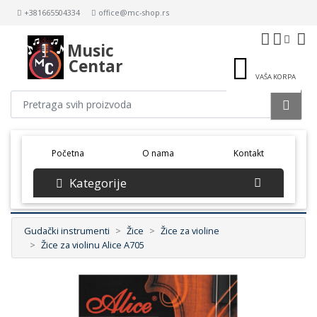
+381665504334
office@mc-shop.rs
Music
Centar
VAŠA KORPA
(current)
Početna
O nama
Kontakt
Kategorije
Gudački instrumenti
Žice
Žice za violine
Žice za violinu Alice A705