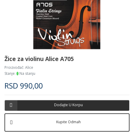
Žice za violinu Alice A705
Proizvođač:
Alice
Stanje:
Na stanju
RSD
990,00
Dodajte U Korpu
Kupite Odmah