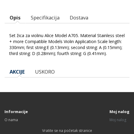
Opis
Specifikacija
Dostava
Set žica za violinu Alice Model A705. Material Stainless steel
+ more Compatible Models Violin Application Scale length:
330mm; first string:E (0.13mm); second string: A (0.15mm);
third string: D (0.28mm); fourth string: G (0.41mm).
AKCIJE
USKORO
Informacije
Moj nalog
O nama
Moj nalog
Vratite se na početak stranice