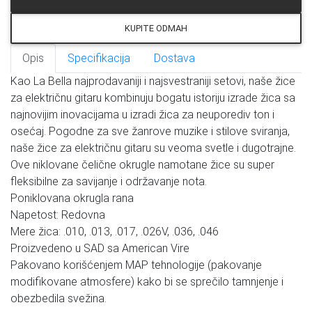
KUPITE ODMAH
Opis
Specifikacija
Dostava
Kao La Bella najprodavaniji i najsvestraniji setovi, naše žice
za električnu gitaru kombinuju bogatu istoriju izrade žica sa
najnovijim inovacijama u izradi žica za neuporediv ton i
osećaj. Pogodne za sve žanrove muzike i stilove sviranja,
naše žice za električnu gitaru su veoma svetle i dugotrajne.
Ove niklovane čelične okrugle namotane žice su super
fleksibilne za savijanje i održavanje nota.
Poniklovana okrugla rana
Napetost: Redovna
Mere žica: .010, .013, .017, .026V, .036, .046
Proizvedeno u SAD sa American Vire
Pakovano korišćenjem MAP tehnologije (pakovanje
modifikovane atmosfere) kako bi se sprečilo tamnjenje i
obezbedila svežina.