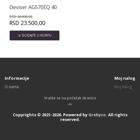
Deviser AG570EQ 40
Dev
RSD
24.800,00
RSD
RSD
23.500,00
RS
DODAJTE U KORPU
Informacije
Moj nalog
O nama
Moj nalog
Vratite se na početak stranice
Copyrights © 2021-2026. Powered by
Grebyco
. All rights
reserved.