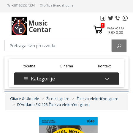
+381665504334
office@mc-shop.rs
Music
0
Centar
VAŠA KORPA
RSD 0,00
(current)
Početna
O nama
Kontakt
Kategorije
Gitare & Ukulele
Žice za gitare
Žice za električne gitare
D'Addario EXL125 Žice za elektrčnu gitaru