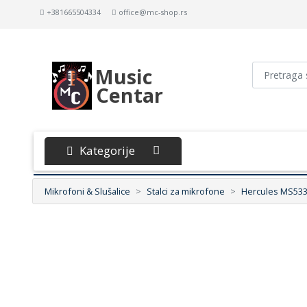
+381665504334
office@mc-shop.rs
Music
Centar
Kategorije
Mikrofoni & Slušalice
Stalci za mikrofone
Hercules MS533