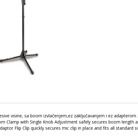
sive visine, sa boom izvlačenjem,ez zaključavanjem i ez adapterom z
 Boom Clamp with Single Knob Adjustment safely secures boom length
ptor Flip Clip quickly secures mic clip in place and fits all standard s