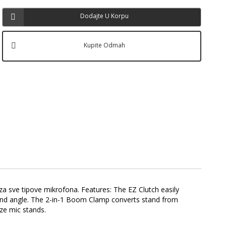
Dodajte U Korpu
Kupite Odmah
a sve tipove mikrofona. Features: The EZ Clutch easily
 and angle. The 2-in-1 Boom Clamp converts stand from
ize mic stands.