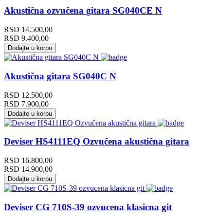
Akustična ozvučena gitara SG040CE N
RSD
14.500,00
RSD
9.400,00
Dodajte u korpu
Akustična gitara SG040C N
RSD
12.500,00
RSD
7.900,00
Dodajte u korpu
Deviser HS4111EQ Ozvučena akustična gitara
RSD
16.800,00
RSD
14.900,00
Dodajte u korpu
Deviser CG 710S-39 ozvucena klasicna git