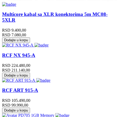
Multicore kabal sa XLR konektorima 5m MC08-
5XLR
RSD
9.400,00
RSD
7.080,00
Dodajte u korpu
RCF NX 945-A
RSD
224.480,00
RSD
211.140,00
Dodajte u korpu
RCF ART 915-A
RSD
105.490,00
RSD
99.990,00
Dodajte u korpu