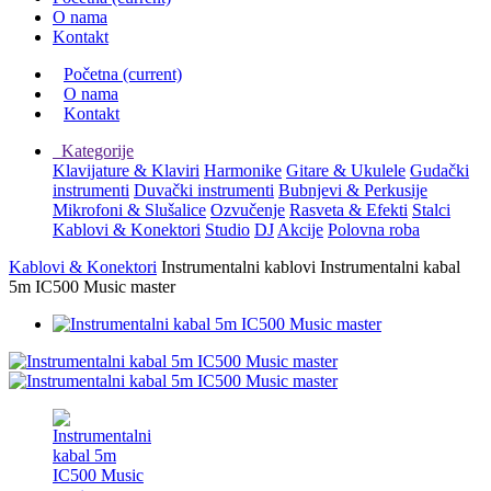
O nama
Kontakt
Početna
(current)
O nama
Kontakt
Kategorije
Klavijature & Klaviri
Harmonike
Gitare & Ukulele
Gudački
instrumenti
Duvački instrumenti
Bubnjevi & Perkusije
Mikrofoni & Slušalice
Ozvučenje
Rasveta & Efekti
Stalci
Kablovi & Konektori
Studio
DJ
Akcije
Polovna roba
Kablovi & Konektori
Instrumentalni kablovi
Instrumentalni kabal
5m IC500 Music master