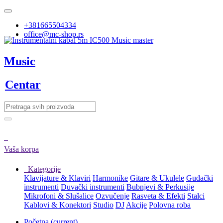
+381665504334
office@mc-shop.rs
Music
Centar
Vaša korpa
Kategorije
Klavijature & Klaviri
Harmonike
Gitare & Ukulele
Gudački
instrumenti
Duvački instrumenti
Bubnjevi & Perkusije
Mikrofoni & Slušalice
Ozvučenje
Rasveta & Efekti
Stalci
Kablovi & Konektori
Studio
DJ
Akcije
Polovna roba
Početna
(current)