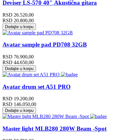
Deviser LS-570 40" Akustična gitara
RSD
26.520,00
RSD
20.800,00
Dodajte u korpu
Avatar sample pad PD708 32GB
RSD
76.900,00
RSD
44.650,00
Dodajte u korpu
Avatar drum set A51 PRO
RSD
19.200,00
RSD
146.050,00
Dodajte u korpu
Master light MLB280 280W Beam -Spot