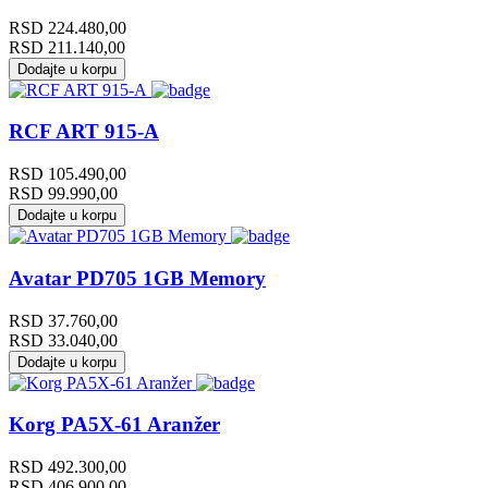
RSD
224.480,00
RSD
211.140,00
Dodajte u korpu
RCF ART 915-A
RSD
105.490,00
RSD
99.990,00
Dodajte u korpu
Avatar PD705 1GB Memory
RSD
37.760,00
RSD
33.040,00
Dodajte u korpu
Korg PA5X-61 Aranžer
RSD
492.300,00
RSD
406.900,00