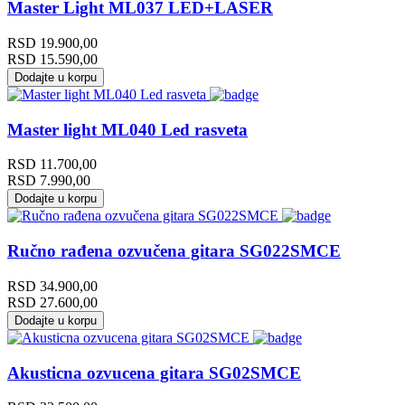
Master Light ML037 LED+LASER
RSD
19.900,00
RSD
15.590,00
Dodajte u korpu
Master light ML040 Led rasveta
RSD
11.700,00
RSD
7.990,00
Dodajte u korpu
Ručno rađena ozvučena gitara SG022SMCE
RSD
34.900,00
RSD
27.600,00
Dodajte u korpu
Akusticna ozvucena gitara SG02SMCE