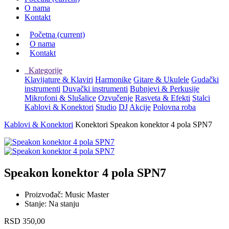
O nama
Kontakt
Početna
(current)
O nama
Kontakt
Kategorije
Klavijature & Klaviri
Harmonike
Gitare & Ukulele
Gudački
instrumenti
Duvački instrumenti
Bubnjevi & Perkusije
Mikrofoni & Slušalice
Ozvučenje
Rasveta & Efekti
Stalci
Kablovi & Konektori
Studio
DJ
Akcije
Polovna roba
Kablovi & Konektori
Konektori
Speakon konektor 4 pola SPN7
Speakon konektor 4 pola SPN7
Proizvođač:
Music Master
Stanje:
Na stanju
RSD
350,00