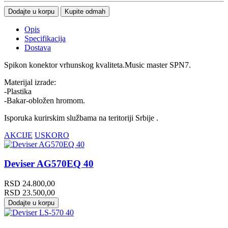
Dodajte u korpu
Kupite odmah
Opis
Specifikacija
Dostava
Spikon konektor vrhunskog kvaliteta.Music master SPN7.
Materijal izrade:
-Plastika
-Bakar-obložen hromom.
Isporuka kurirskim službama na teritoriji Srbije .
AKCIJE
USKORO
Deviser AG570EQ 40
RSD
24.800,00
RSD
23.500,00
Dodajte u korpu