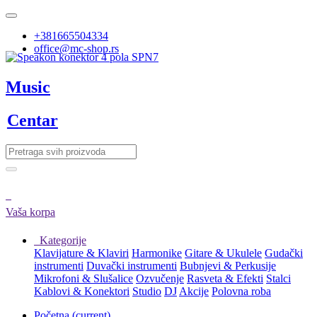
+381665504334
office@mc-shop.rs
Music
Centar
Vaša korpa
Kategorije
Klavijature & Klaviri
Harmonike
Gitare & Ukulele
Gudački
instrumenti
Duvački instrumenti
Bubnjevi & Perkusije
Mikrofoni & Slušalice
Ozvučenje
Rasveta & Efekti
Stalci
Kablovi & Konektori
Studio
DJ
Akcije
Polovna roba
Početna
(current)