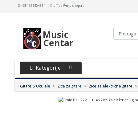
+381665504334
office@mc-shop.rs
Music
Centar
Kategorije
Gitare & Ukulele
Žice za gitare
Žice za električne gitare