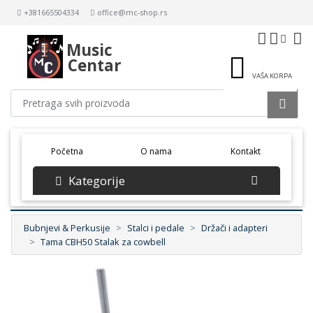
+381665504334
office@mc-shop.rs
Music
Centar
VAŠA KORPA
(current)
Početna
O nama
Kontakt
Kategorije
Bubnjevi & Perkusije
Stalci i pedale
Držači i adapteri
Tama CBH50 Stalak za cowbell