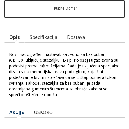
Kupite Odmah
Opis
Specifikacija
Dostava
Novi, nadograđeni nastavak za zvono za bas bubanj
(CBH50) uključuje stezaljku i L-šip. Položaj i ugao zvona su
podesivi prema vašim željama. Sada je uključena specijalno
dizajnirana memorijska brava pod uglom, koja čini
podešavanje brzim i sprečava da se L-štap pomera tokom
sviranja. Takođe, stezaljka za bas bubanj je sada
opremljena gumenim štitnicima za obruče kako bi se
sprečilo oštećenje obruča.
AKCIJE
USKORO