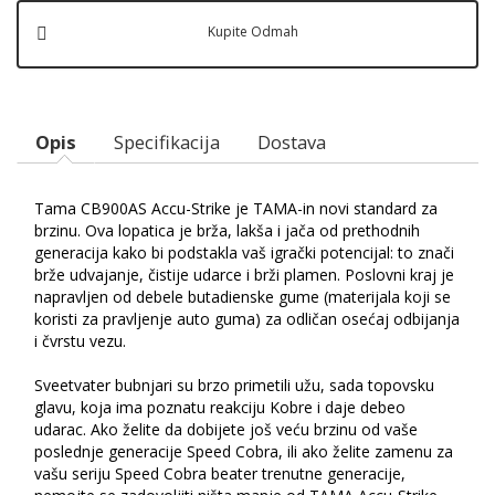
Kupite Odmah
Opis
Specifikacija
Dostava
Tama CB900AS Accu-Strike je TAMA-in novi standard za
brzinu. Ova lopatica je brža, lakša i jača od prethodnih
generacija kako bi podstakla vaš igrački potencijal: to znači
brže udvajanje, čistije udarce i brži plamen. Poslovni kraj je
napravljen od debele butadienske gume (materijala koji se
koristi za pravljenje auto guma) za odličan osećaj odbijanja
i čvrstu vezu.
Sveetvater bubnjari su brzo primetili užu, sada topovsku
glavu, koja ima poznatu reakciju Kobre i daje debeo
udarac. Ako želite da dobijete još veću brzinu od vaše
poslednje generacije Speed Cobra, ili ako želite zamenu za
vašu seriju Speed Cobra beater trenutne generacije,