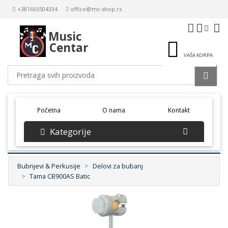
+381665504334
office@mc-shop.rs
Music
Centar
VAŠA KORPA
(current)
Početna
O nama
Kontakt
Kategorije
Bubnjevi & Perkusije
Delovi za bubanj
Tama CB900AS Batic