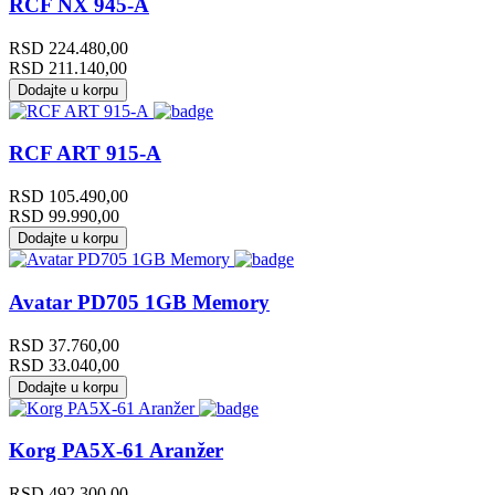
RCF NX 945-A
RSD
224.480,00
RSD
211.140,00
Dodajte u korpu
RCF ART 915-A
RSD
105.490,00
RSD
99.990,00
Dodajte u korpu
Avatar PD705 1GB Memory
RSD
37.760,00
RSD
33.040,00
Dodajte u korpu
Korg PA5X-61 Aranžer
RSD
492.300,00