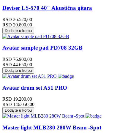
Deviser LS-570 40" Akustična gitara
RSD
26.520,00
RSD
20.800,00
Dodajte u korpu
Avatar sample pad PD708 32GB
RSD
76.900,00
RSD
44.650,00
Dodajte u korpu
Avatar drum set A51 PRO
RSD
19.200,00
RSD
146.050,00
Dodajte u korpu
Master light MLB280 280W Beam -Spot