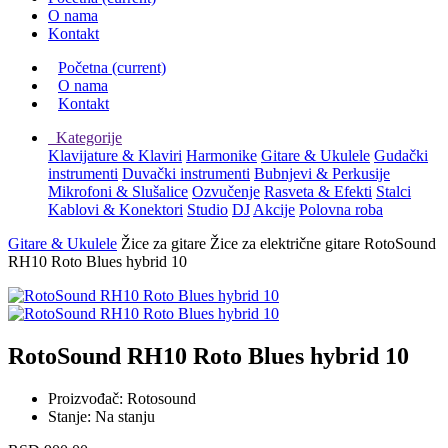
O nama
Kontakt
Početna
(current)
O nama
Kontakt
Kategorije
Klavijature & Klaviri
Harmonike
Gitare & Ukulele
Gudački
instrumenti
Duvački instrumenti
Bubnjevi & Perkusije
Mikrofoni & Slušalice
Ozvučenje
Rasveta & Efekti
Stalci
Kablovi & Konektori
Studio
DJ
Akcije
Polovna roba
Gitare & Ukulele
Žice za gitare
Žice za električne gitare
RotoSound
RH10 Roto Blues hybrid 10
RotoSound RH10 Roto Blues hybrid 10
Proizvođač:
Rotosound
Stanje:
Na stanju