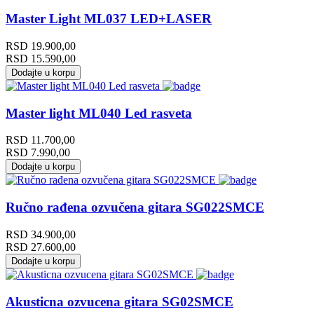
Master Light ML037 LED+LASER
RSD
19.900,00
RSD
15.590,00
Dodajte u korpu
Master light ML040 Led rasveta
RSD
11.700,00
RSD
7.990,00
Dodajte u korpu
Ručno rađena ozvučena gitara SG022SMCE
RSD
34.900,00
RSD
27.600,00
Dodajte u korpu
Akusticna ozvucena gitara SG02SMCE