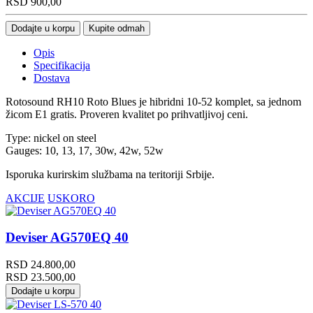
RSD
900,00
Dodajte u korpu
Kupite odmah
Opis
Specifikacija
Dostava
Rotosound RH10 Roto Blues je hibridni 10-52 komplet, sa jednom
žicom E1 gratis. Proveren kvalitet po prihvatljivoj ceni.
Type: nickel on steel
Gauges: 10, 13, 17, 30w, 42w, 52w
Isporuka kurirskim službama na teritoriji Srbije.
AKCIJE
USKORO
Deviser AG570EQ 40
RSD
24.800,00
RSD
23.500,00
Dodajte u korpu