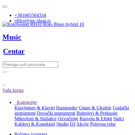
+381665504334
office@mc-shop.rs
Music
Centar
Vaša korpa
Kategorije
Klavijature & Klaviri
Harmonike
Gitare & Ukulele
Gudački
instrumenti
Duvački instrumenti
Bubnjevi & Perkusije
Mikrofoni & Slušalice
Ozvučenje
Rasveta & Efekti
Stalci
Kablovi & Konektori
Studio
DJ
Akcije
Polovna roba
Početna
(current)