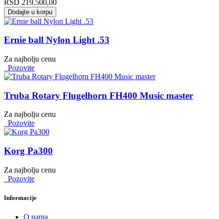
RSD
219.500,00
Dodajte u korpu
Ernie ball Nylon Light .53
Za najbolju cenu
Pozovite
Truba Rotary Flugelhorn FH400 Music master
Za najbolju cenu
Pozovite
Korg Pa300
Za najbolju cenu
Pozovite
Informacije
O nama