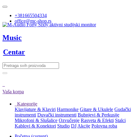
+381665504334
office@mc-shop.rs
Music
Centar
Vaša korpa
Kategorije
Klavijature & Klaviri
Harmonike
Gitare & Ukulele
Gudački
instrumenti
Duvački instrumenti
Bubnjevi & Perkusije
Mikrofoni & Slušalice
Ozvučenje
Rasveta & Efekti
Stalci
Kablovi & Konektori
Studio
DJ
Akcije
Polovna roba
Početna
(current)