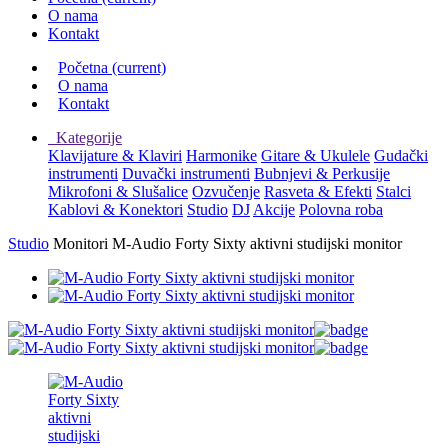
O nama
Kontakt
Početna
(current)
O nama
Kontakt
Kategorije
Klavijature & Klaviri
Harmonike
Gitare & Ukulele
Gudački
instrumenti
Duvački instrumenti
Bubnjevi & Perkusije
Mikrofoni & Slušalice
Ozvučenje
Rasveta & Efekti
Stalci
Kablovi & Konektori
Studio
DJ
Akcije
Polovna roba
Studio
Monitori
M-Audio Forty Sixty aktivni studijski monitor