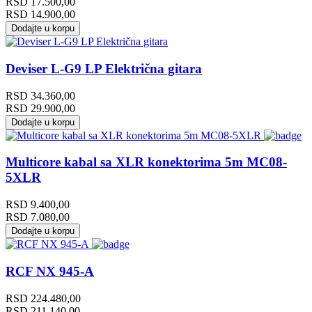
RSD
17.500,00
RSD
14.900,00
Dodajte u korpu
Deviser L-G9 LP Električna gitara
RSD
34.360,00
RSD
29.900,00
Dodajte u korpu
Multicore kabal sa XLR konektorima 5m MC08-
5XLR
RSD
9.400,00
RSD
7.080,00
Dodajte u korpu
RCF NX 945-A
RSD
224.480,00
RSD
211.140,00