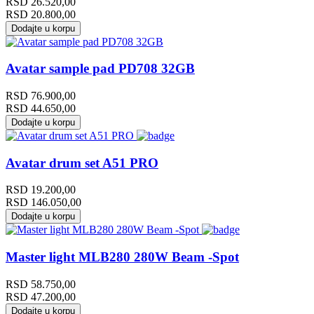
RSD
26.520,00
RSD
20.800,00
Dodajte u korpu
Avatar sample pad PD708 32GB
RSD
76.900,00
RSD
44.650,00
Dodajte u korpu
Avatar drum set A51 PRO
RSD
19.200,00
RSD
146.050,00
Dodajte u korpu
Master light MLB280 280W Beam -Spot
RSD
58.750,00
RSD
47.200,00
Dodajte u korpu