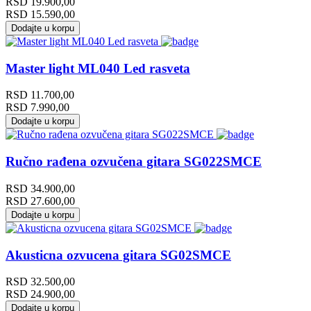
RSD
19.900,00
RSD
15.590,00
Dodajte u korpu
Master light ML040 Led rasveta
RSD
11.700,00
RSD
7.990,00
Dodajte u korpu
Ručno rađena ozvučena gitara SG022SMCE
RSD
34.900,00
RSD
27.600,00
Dodajte u korpu
Akusticna ozvucena gitara SG02SMCE
RSD
32.500,00
RSD
24.900,00
Dodajte u korpu