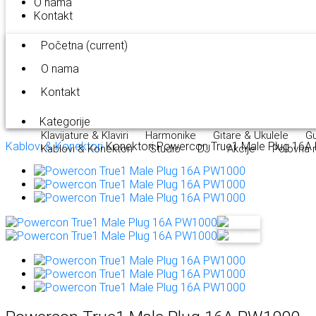
O nama
Kontakt
Početna
(current)
O nama
Kontakt
Kategorije
Klavijature & Klaviri
Harmonike
Gitare & Ukulele
Gu
Kablovi & Konektori
Konektori
Powercon True1 Male Plug 16
Kablovi & Konektori
Studio
DJ
Akcije
Polovna 