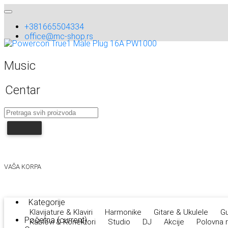
+381665504334
office@mc-shop.rs
Music
Centar
VAŠA KORPA
Kategorije
Klavijature & Klaviri
Harmonike
Gitare & Ukulele
Gu
Početna
(current)
Kablovi & Konektori
Studio
DJ
Akcije
Polovna 