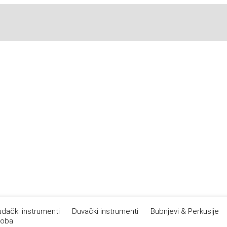
dački instrumenti
Duvački instrumenti
Bubnjevi & Perkusije
roba