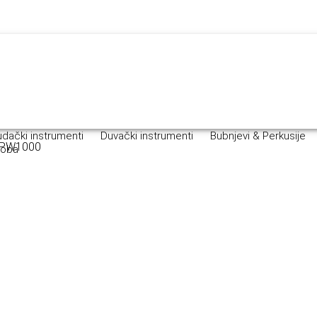
dački instrumenti
Duvački instrumenti
Bubnjevi & Perkusije
A PW1000
roba