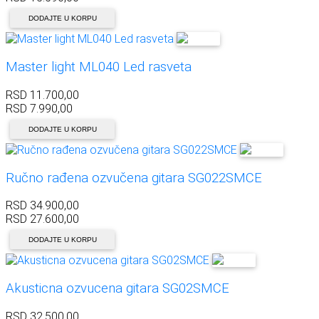
DODAJTE U KORPU
Master light ML040 Led rasveta
RSD
11.700,00
RSD
7.990,00
DODAJTE U KORPU
Ručno rađena ozvučena gitara SG022SMCE
RSD
34.900,00
RSD
27.600,00
DODAJTE U KORPU
Akusticna ozvucena gitara SG02SMCE
RSD
32.500,00