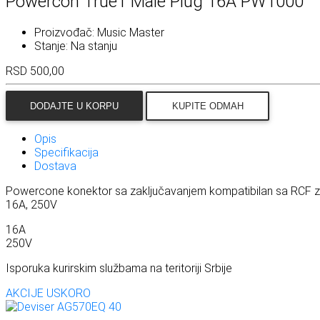
Powercon True1 Male Plug 16A PW1000
Proizvođač:
Music Master
Stanje:
Na stanju
RSD
500,00
DODAJTE U KORPU
KUPITE ODMAH
Opis
Specifikacija
Dostava
Powercone konektor sa zaključavanjem kompatibilan sa RCF z
16A, 250V
16A
250V
Isporuka kurirskim službama na teritoriji Srbije
AKCIJE
USKORO