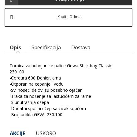
Kupite Odmah
Opis
Specifikacija
Dostava
Torbica za bubnjarske palice Gewa Stick bag Classic
230100
-Cordura 600 Denier, crna
-Otporan na cepanje i vodu
-Svi noseći delovi su posebno ojačani
-Traka za nošenje sa jastučićem za rame
-3 unutrašnja džepa
-Dodatni spoljni džep sa čičak kopčom
-Broj artikla GEVA: 230.100
AKCIJE
USKORO