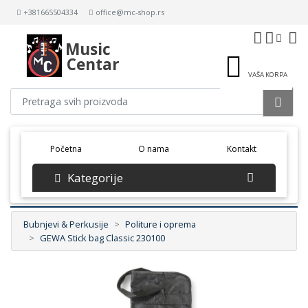
+381665504334
office@mc-shop.rs
Music
Centar
VAŠA KORPA
(current)
Početna
O nama
Kontakt
Kategorije
Bubnjevi & Perkusije
Politure i oprema
GEWA Stick bag Classic 230100