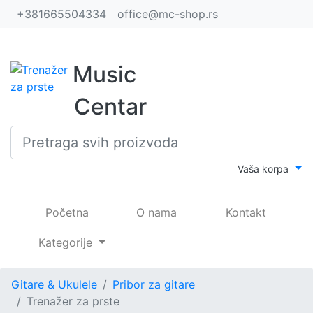
+381665504334
office@mc-shop.rs
Music
Centar
Vaša korpa
(current)
Početna
O nama
Kontakt
Kategorije
Gitare & Ukulele
Pribor za gitare
Trenažer za prste