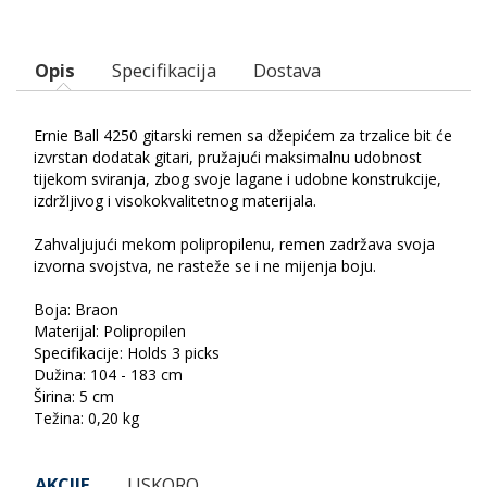
Opis
Specifikacija
Dostava
Ernie Ball 4250 gitarski remen sa džepićem za trzalice bit će
izvrstan dodatak gitari, pružajući maksimalnu udobnost
tijekom sviranja, zbog svoje lagane i udobne konstrukcije,
izdržljivog i visokokvalitetnog materijala.
Zahvaljujući mekom polipropilenu, remen zadržava svoja
izvorna svojstva, ne rasteže se i ne mijenja boju.
Boja: Braon
Materijal: Polipropilen
Specifikacije: Holds 3 picks
Dužina: 104 - 183 cm
Širina: 5 cm
Težina: 0,20 kg
AKCIJE
USKORO