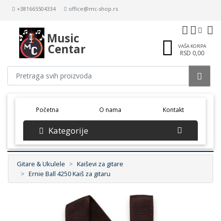
+381665504334
office@mc-shop.rs
Music
Centar
VAŠA KORPA
RSD 0,00
(current)
Početna
O nama
Kontakt
Kategorije
Gitare & Ukulele
Kaiševi za gitare
Ernie Ball 4250 Kaiš za gitaru