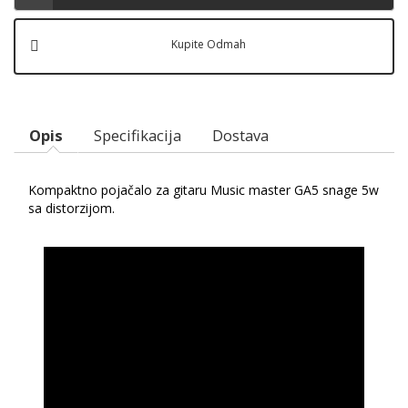
Kupite Odmah
Opis
Specifikacija
Dostava
Kompaktno pojačalo za gitaru Music master GA5 snage 5w
sa distorzijom.