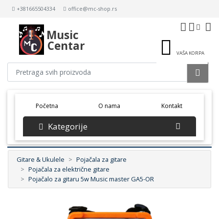
+381665504334
office@mc-shop.rs
Music
Centar
VAŠA KORPA
(current)
Početna
O nama
Kontakt
Kategorije
Gitare & Ukulele
Pojačala za gitare
Pojačala za električne gitare
Pojačalo za gitaru 5w Music master GA5-OR