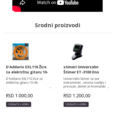
Srodni proizvodi
D'Addario EXL110 Žice
stimeri Univerzalni
za elektrčnu gitaru 10-
Štimer ET-3100 Eno
46
music
D'Addario EXL110 žice za
Univerzalni štimer za sve
elektrčnu gitaru 10-46.
instrumente , veoma osetljiv i
precizan, stimer je hromatski
tako da pokazuje sve
tonove.Veoma kvalitetan firme
RSD
1.000,00
RSD
1.200,00
Eno music.
DODAJTE U KORPU
DODAJTE U KORPU