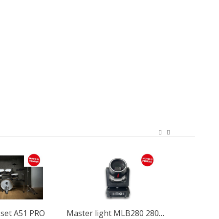
Master light MLB280 280W Beam -Spot
Avatar DMH10 Pro slušalice
Avatar EM