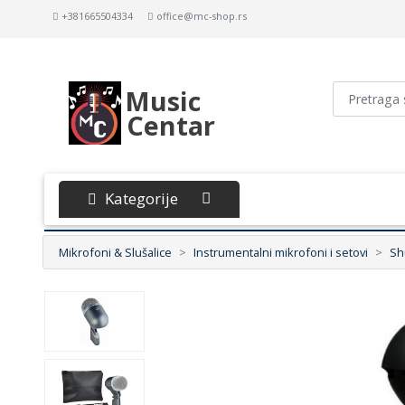
+381665504334
office@mc-shop.rs
Music
Centar
Kategorije
Mikrofoni & Slušalice
Instrumentalni mikrofoni i setovi
Sh