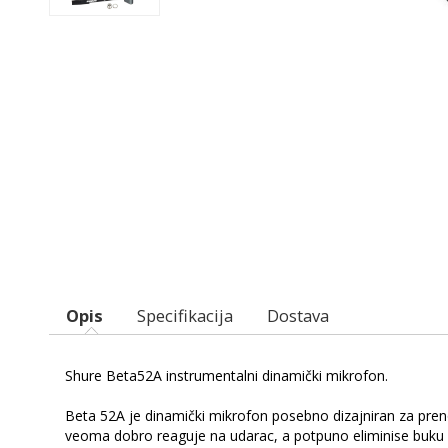
Opis
Specifikacija
Dostava
Shure Beta52A instrumentalni dinamički mikrofon.
Beta 52A je dinamički mikrofon posebno dizajniran za prenos
veoma dobro reaguje na udarac, a potpuno eliminise buku k