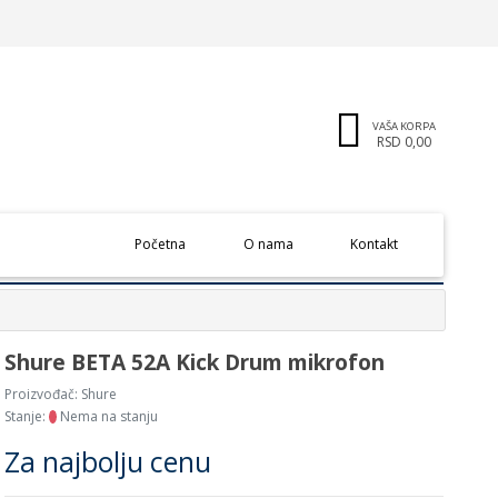
VAŠA KORPA
RSD 0,00
(current)
Početna
O nama
Kontakt
Shure BETA 52A Kick Drum mikrofon
Proizvođač:
Shure
Stanje:
Nema na stanju
Za najbolju cenu