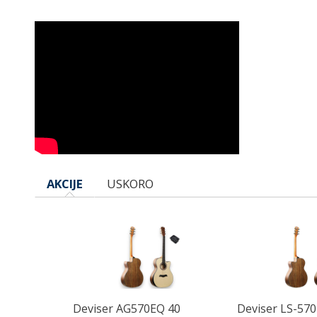
AKCIJE
USKORO
 40
Deviser LS-570 40" Akustična gitara