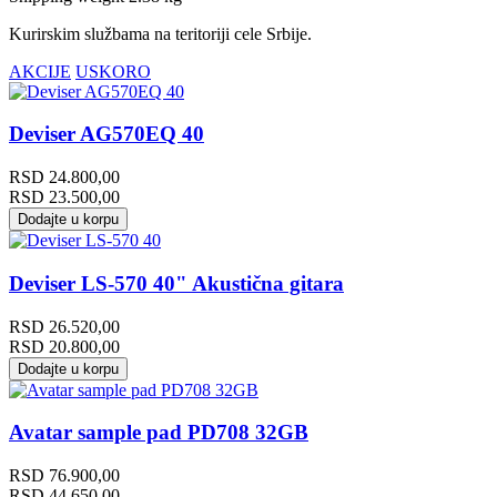
Kurirskim službama na teritoriji cele Srbije.
AKCIJE
USKORO
Deviser AG570EQ 40
RSD
24.800,00
RSD
23.500,00
Dodajte u korpu
Deviser LS-570 40" Akustična gitara
RSD
26.520,00
RSD
20.800,00
Dodajte u korpu
Avatar sample pad PD708 32GB
RSD
76.900,00
RSD
44.650,00