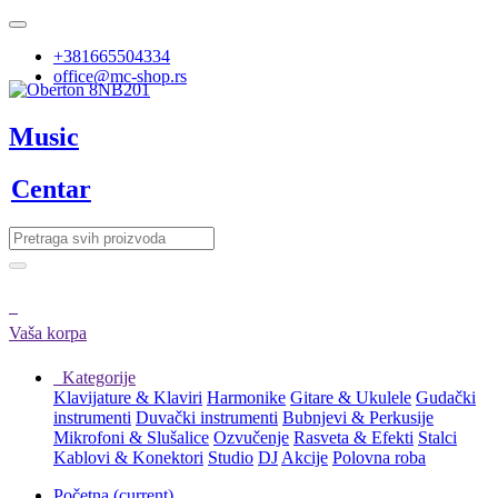
+381665504334
office@mc-shop.rs
Music
Centar
Vaša korpa
Kategorije
Klavijature & Klaviri
Harmonike
Gitare & Ukulele
Gudački
instrumenti
Duvački instrumenti
Bubnjevi & Perkusije
Mikrofoni & Slušalice
Ozvučenje
Rasveta & Efekti
Stalci
Kablovi & Konektori
Studio
DJ
Akcije
Polovna roba
Početna
(current)