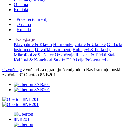
O nama
Kontakt
Početna
(current)
O nama
Kontakt
Kategorije
Klavijature & Klaviri
Harmonike
Gitare & Ukulele
Gudački
instrumenti
Duvački instrumenti
Bubnjevi & Perkusije
Mikrofoni & Slušalice
Ozvučenje
Rasveta & Efekti
Stalci
Kablovi & Konektori
Studio
DJ
Akcije
Polovna roba
Ozvučenje
Zvučnici za ugradnju
Neodymium Bas i srednjotonski
zvučnici
8"
Oberton 8NB201