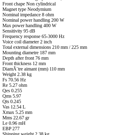
Front chape Non cylindrical
Magnet type Neodymium
Nominal impedance 8 ohm
Nominal power handling 200 W
Max power handling 400 W
Sensitivity 95 dB
Frequency response 65-3000 Hz
Voice coil diameter 2 inch
Total external dimensions 210 mm / 225 mm
Mounting diametre 187 mm
Depth after front 76 mm
Front thickness 12 mm
DiamÃ¨tre aimant (mm) 110 mm
Weight 2.38 kg
Fs 70.56 Hz
Re 5.27 ohm
Qes 0.255
Qms 5.97
Qts 0.245
Vas 12.54 L
Xmax 5.25 mm
Mms 22.67 gr
Le 0.96 mH
EBP 277
Shipping weight 2.38 kg