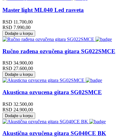
Master light ML040 Led rasveta
RSD
11.700,00
RSD
7.990,00
Dodajte u korpu
Ručno rađena ozvučena gitara SG022SMCE
RSD
34.900,00
RSD
27.600,00
Dodajte u korpu
Akusticna ozvucena gitara SG02SMCE
RSD
32.500,00
RSD
24.900,00
Dodajte u korpu
Akustična ozvučena gitara SG040CE BK