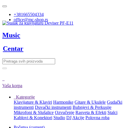
+381665504334
office@mc-shop.rs
Music
Centar
Vaša korpa
Kategorije
Klavijature & Klaviri
Harmonike
Gitare & Ukulele
Gudački
instrumenti
Duvački instrumenti
Bubnjevi & Perkusije
Mikrofoni & Slušalice
Ozvučenje
Rasveta & Efekti
Stalci
Kablovi & Konektori
Studio
DJ
Akcije
Polovna roba
Početna
(current)