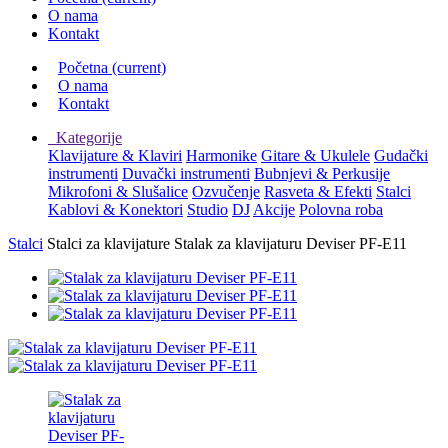
O nama
Kontakt
Početna
(current)
O nama
Kontakt
Kategorije
Klavijature & Klaviri
Harmonike
Gitare & Ukulele
Gudački
instrumenti
Duvački instrumenti
Bubnjevi & Perkusije
Mikrofoni & Slušalice
Ozvučenje
Rasveta & Efekti
Stalci
Kablovi & Konektori
Studio
DJ
Akcije
Polovna roba
Stalci
Stalci za klavijature
Stalak za klavijaturu Deviser PF-E11