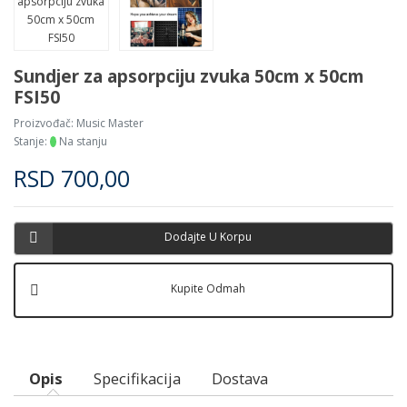
Sundjer za apsorpciju zvuka 50cm x 50cm
FSI50
Proizvođač:
Music Master
Stanje:
Na stanju
RSD
700,00
Dodajte U Korpu
Kupite Odmah
Opis
Specifikacija
Dostava