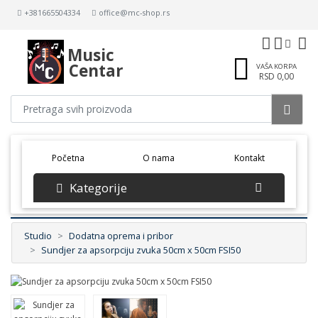
+381665504334
office@mc-shop.rs
Music
Centar
VAŠA KORPA
RSD 0,00
(current)
Početna
O nama
Kontakt
Kategorije
Studio
Dodatna oprema i pribor
Sundjer za apsorpciju zvuka 50cm x 50cm FSI50