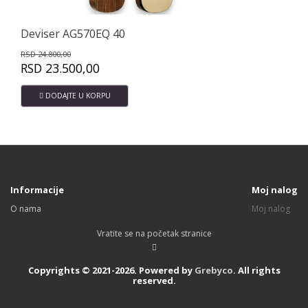
Deviser LS-570 40" Akustična gitara
RSD
26.520,00
RSD
20.800,00
DODAJTE U KORPU
Informacije
Moj nalog
O nama
Moj nalog
Vratite se na početak stranice
Copyrights © 2021-2026. Powered by
Grebyco
. All rights
reserved.