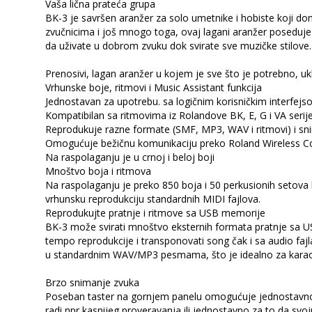
Vaša lična prateća grupa
BK-3 je savršen aranžer za solo umetnike i hobiste koji do
zvučnicima i još mnogo toga, ovaj lagani aranžer poseduj
da uživate u dobrom zvuku dok svirate sve muzičke stilove.
Prenosivi, lagan aranžer u kojem je sve što je potrebno, ukl
Vrhunske boje, ritmovi i Music Assistant funkcija
Jednostavan za upotrebu. sa logičnim korisničkim interfej
Kompatibilan sa ritmovima iz Rolandove BK, E, G i VA serije
Reprodukuje razne formate (SMF, MP3, WAV i ritmovi) i 
Omogućuje bežičnu komunikaciju preko Roland Wireless Con
Na raspolaganju je u crnoj i beloj boji
Mnoštvo boja i ritmova
Na raspolaganju je preko 850 boja i 50 perkusionih setova 
vrhunsku reprodukciju standardnih MIDI fajlova.
Reprodukujte pratnje i ritmove sa USB memorije
BK-3 može svirati mnoštvo eksternih formata pratnje sa USB
tempo reprodukcije i transponovati song čak i sa audio faj
u standardnim WAV/MP3 pesmama, što je idealno za karaok
Brzo snimanje zvuka
Poseban taster na gornjem panelu omogućuje jednostavno 
radi npr kasnijeg proveravanja ili jednostavno za to da svoju 