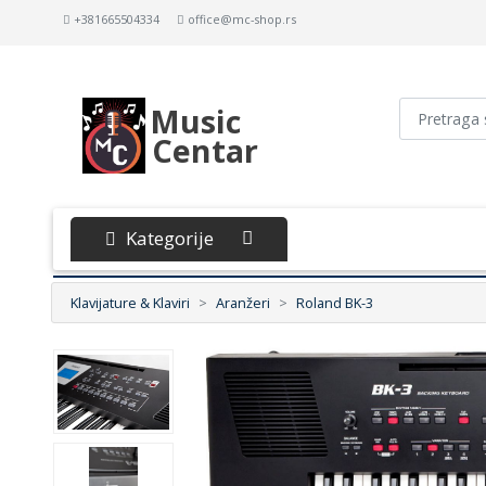
+381665504334
office@mc-shop.rs
Music
Centar
Kategorije
Klavijature & Klaviri
Aranžeri
Roland BK-3