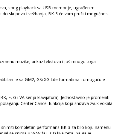
ritmova, song playback sa USB memorije, ugrađenim
a do skupova i vežbanja, BK-3 će vam pružiti mogućnost
azmenu muzike, prikaz tekstova i još mnogo toga
patibilan je sa GM2, GSi XG Lite formatima i omogućuje
 E, G i VA serija klavijatura). Jednostavno je promeniti
spolaganju Center Cancel funkcija koja snižava zvuk vokala
snimiti kompletan performans BK-3 za bilo koju namenu -
erijal se snima u WAV fajl, CD kvaliteta, pa ga je