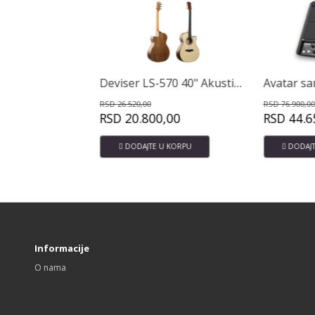
 40
Deviser LS-570 40" Akustična gitara
RSD
26.520,00
RSD
76.900,00
RSD
20.800,00
RSD
44.650,0
U
DODAJTE U KORPU
DODAJTE U KO
Informacije
O nama