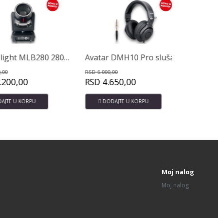
Master light MLB280 280W Beam -Spot
Avatar DMH10 Pro slušalice
Avatar EM
RSD
6.000,00
RSD
14.900,00
,00
RSD
4.650,00
RSD
10.9
 KORPU
DODAJTE U KORPU
DODAJTE
Moj nalog
Moj nalog