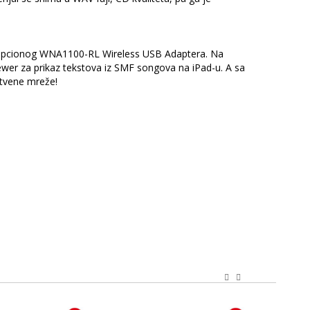
o opcionog WNA1100-RL Wireless USB Adaptera. Na
iewer za prikaz tekstova iz SMF songova na iPad-u. A sa
štvene mreže!