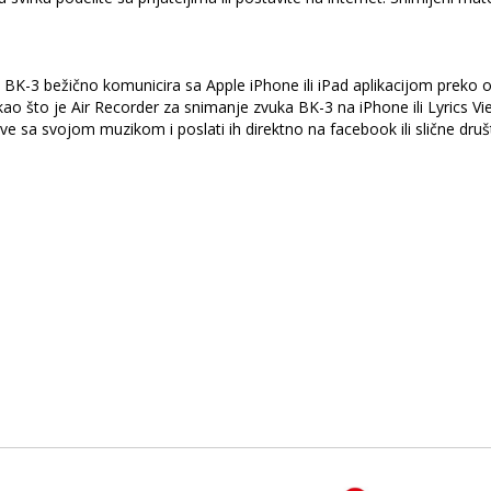
 BK-3 bežično komunicira sa Apple iPhone ili iPad aplikacijom prek
kao što je Air Recorder za snimanje zvuka BK-3 na iPhone ili Lyrics V
ve sa svojom muzikom i poslati ih direktno na facebook ili slične dru