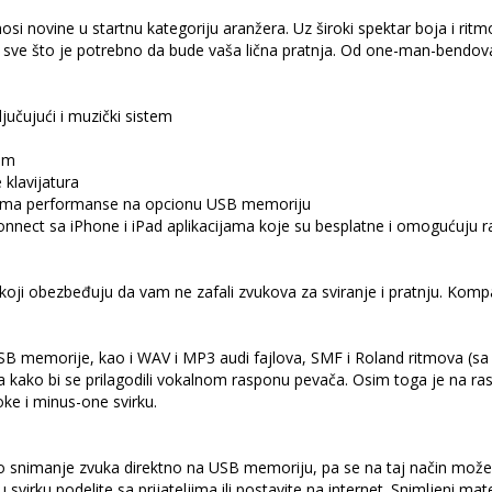
nosi novine u startnu kategoriju aranžera. Uz široki spektar boja i 
e sve što je potrebno da bude vaša lična pratnja. Od one-man-bendov
jučujući i muzički sistem
som
 klavijatura
snima performanse na opcionu USB memoriju
nect sa iPhone i iPad aplikacijama koje su besplatne i omogućuju r
koji obezbeđuju da vam ne zafali zvukova za sviranje i pratnju. Kom
 memorije, kao i WAV i MP3 audi fajlova, SMF i Roland ritmova (sa BK,
la kako bi se prilagodili vokalnom rasponu pevača. Osim toga je na ra
e i minus-one svirku.
snimanje zvuka direktno na USB memoriju, pa se na taj način može 
svirku podelite sa prijateljima ili postavite na internet. Snimljeni mat