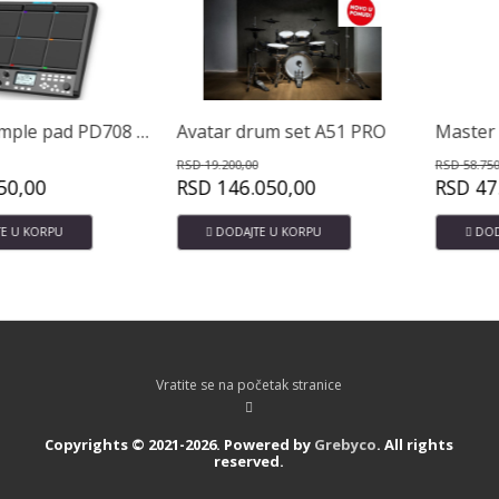
Avatar sample pad PD708 32GB
Avatar drum set A51 PRO
RSD
19.200,00
RSD
58.750,00
0
RSD
146.050,00
RSD
47.200
RPU
DODAJTE U KORPU
DODAJTE U
Vratite se na početak stranice
Copyrights © 2021-2026. Powered by
Grebyco
. All rights
reserved.