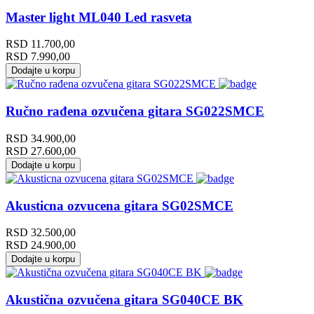
Master light ML040 Led rasveta
RSD
11.700,00
RSD
7.990,00
Dodajte u korpu
Ručno rađena ozvučena gitara SG022SMCE
RSD
34.900,00
RSD
27.600,00
Dodajte u korpu
Akusticna ozvucena gitara SG02SMCE
RSD
32.500,00
RSD
24.900,00
Dodajte u korpu
Akustična ozvučena gitara SG040CE BK