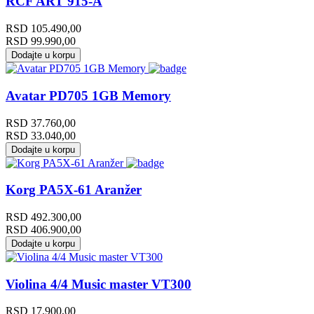
RCF ART 915-A
RSD
105.490,00
RSD
99.990,00
Dodajte u korpu
Avatar PD705 1GB Memory
RSD
37.760,00
RSD
33.040,00
Dodajte u korpu
Korg PA5X-61 Aranžer
RSD
492.300,00
RSD
406.900,00
Dodajte u korpu
Violina 4/4 Music master VT300
RSD
17.900,00