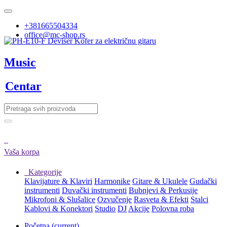
+381665504334
office@mc-shop.rs
Music
Centar
Vaša korpa
Kategorije
Klavijature & Klaviri
Harmonike
Gitare & Ukulele
Gudački
instrumenti
Duvački instrumenti
Bubnjevi & Perkusije
Mikrofoni & Slušalice
Ozvučenje
Rasveta & Efekti
Stalci
Kablovi & Konektori
Studio
DJ
Akcije
Polovna roba
Početna
(current)