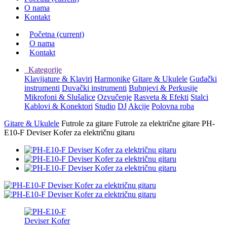
O nama
Kontakt
Početna
(current)
O nama
Kontakt
Kategorije
Klavijature & Klaviri
Harmonike
Gitare & Ukulele
Gudački
instrumenti
Duvački instrumenti
Bubnjevi & Perkusije
Mikrofoni & Slušalice
Ozvučenje
Rasveta & Efekti
Stalci
Kablovi & Konektori
Studio
DJ
Akcije
Polovna roba
Gitare & Ukulele
Futrole za gitare
Futrole za električne gitare
PH-
E10-F Deviser Kofer za električnu gitaru