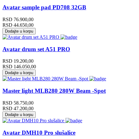
Avatar sample pad PD708 32GB
RSD
76.900,00
RSD
44.650,00
Dodajte u korpu
Avatar drum set A51 PRO
RSD
19.200,00
RSD
146.050,00
Dodajte u korpu
Master light MLB280 280W Beam -Spot
RSD
58.750,00
RSD
47.200,00
Dodajte u korpu
Avatar DMH10 Pro slušalice