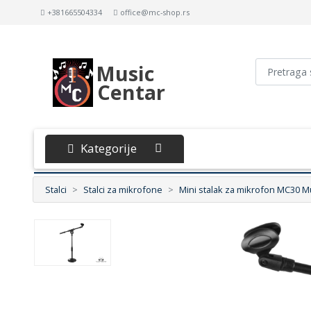
+381665504334
office@mc-shop.rs
Music
Centar
Kategorije
Stalci
Stalci za mikrofone
Mini stalak za mikrofon MC30 M