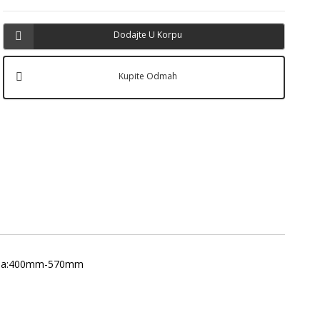
Dodajte U Korpu
Kupite Odmah
Visina:400mm-570mm